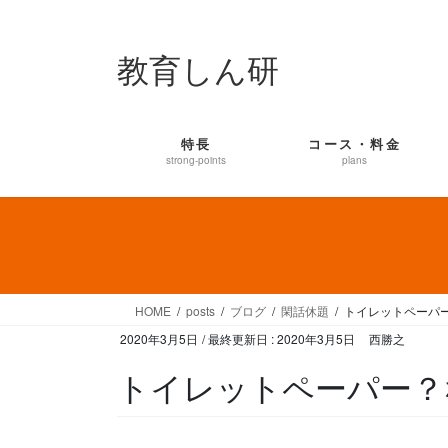
コ
ナ
ン
ビ
教育しん研
テ
ゲ
ン
ー
ツ
シ
に
ョ
特長
コース・料金
移
ン
strong-points
plans
動
に
移
動
HOME
posts
ブログ
閑話休題
トイレットペーパ
2020年3月5日
/ 最終更新日 :
2020年3月5日
西勝之
トイレットペーパー？