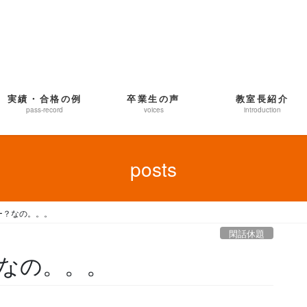
実績・合格の例
卒業生の声
教室長紹介
pass-record
voices
introduction
posts
ー？なの。。。
閑話休題
なの。。。