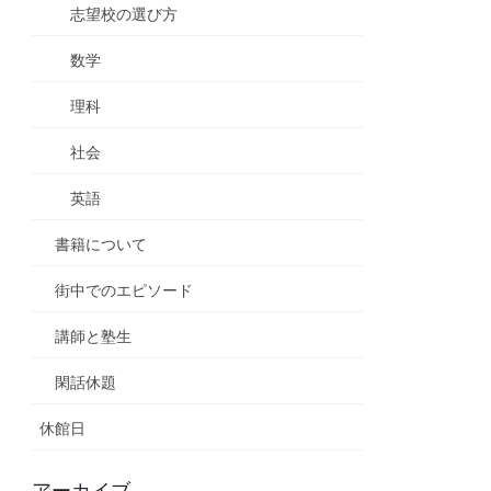
志望校の選び方
数学
理科
社会
英語
書籍について
街中でのエピソード
講師と塾生
閑話休題
休館日
アーカイブ