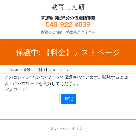
コ
ナ
教育しん研
ン
ビ
テ
ゲ
草加駅 徒歩5分の個別指導塾
ン
ー
048-922-4039
ツ
シ
体験のご相談・塾生専用ダイヤル
に
ョ
移
ン
動
に
保護中: 【料金】テストページ
移
動
HOME
保護中: 【料金】テストページ
このコンテンツはパスワードで保護されています。閲覧するには
以下にパスワードを入力してください。
パスワード:
プライバシーポリシー