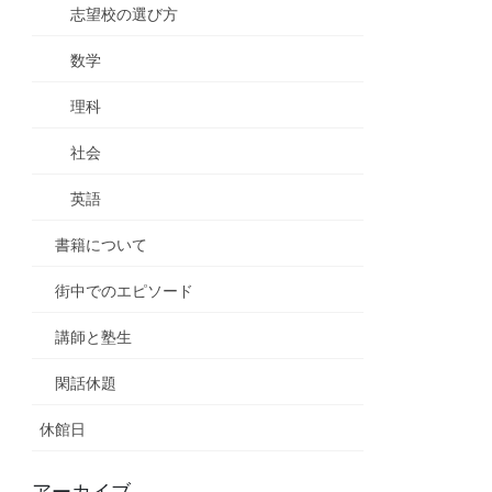
志望校の選び方
数学
理科
社会
英語
書籍について
街中でのエピソード
講師と塾生
閑話休題
休館日
アーカイブ