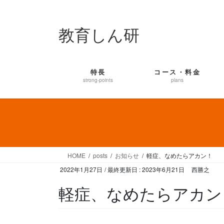
コ
ナ
ン
ビ
教育しん研
テ
ゲ
ン
ー
ツ
シ
に
ョ
特長
コース・料金
移
ン
strong-points
plans
動
に
移
動
HOME
posts
お知らせ
軽症、なめたらアカン！
2022年1月27日
/ 最終更新日 :
2023年6月21日
西勝之
軽症、なめたらアカン