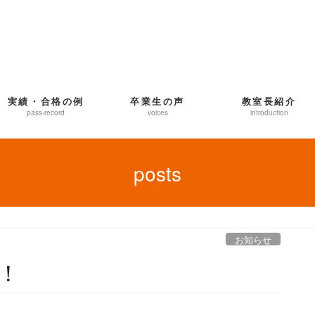
実績・合格の例
卒業生の声
教室長紹介
pass-record
voices
introduction
posts
お知らせ
！