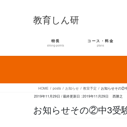
コ
ナ
ン
ビ
教育しん研
テ
ゲ
ン
ー
ツ
シ
に
ョ
特長
コース・料金
移
ン
strong-points
plans
動
に
移
動
HOME
posts
お知らせ
教室予定
お知らせその②
2019年11月29日
/ 最終更新日 :
2019年11月29日
西勝之
お知らせその②中3受