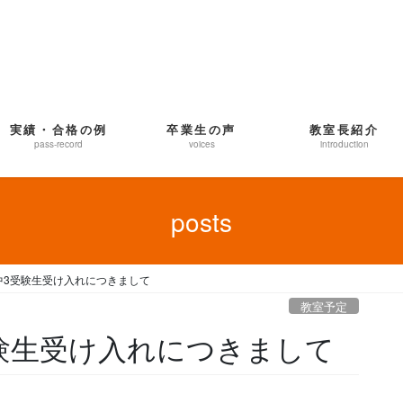
実績・合格の例
卒業生の声
教室長紹介
pass-record
voices
introduction
posts
中3受験生受け入れにつきまして
教室予定
験生受け入れにつきまして