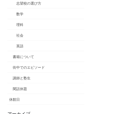
志望校の選び方
数学
理科
社会
英語
書籍について
街中でのエピソード
講師と塾生
閑話休題
休館日
アーカイブ