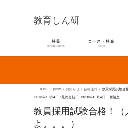
コ
ナ
ン
ビ
教育しん研
テ
ゲ
ン
ー
ツ
シ
に
ョ
特長
コース・料金
移
ン
strong-points
plans
動
に
移
動
HOME
posts
お知らせ
合格速報
教員採用試験合
2018年10月4日
/ 最終更新日 :
2018年10月4日
西勝之
教員採用試験合格！（
よ。。。）