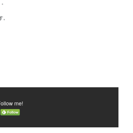
。。
す。
ollow me!