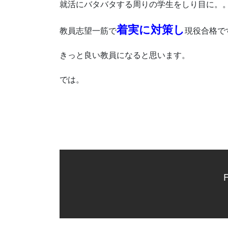
就活にバタバタする周りの学生をしり目に。
着実に対策し
教員志望一筋で
現役合格で
きっと良い教員になると思います。
では。
F