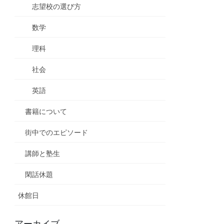
志望校の選び方
数学
理科
社会
英語
書籍について
街中でのエピソード
講師と塾生
閑話休題
休館日
アーカイブ