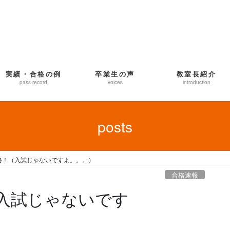
実績・合格の例
卒業生の声
教室長紹介
pass-record
voices
introduction
posts
格！（入試じゃないですよ。。。）
合格速報
入試じゃないです