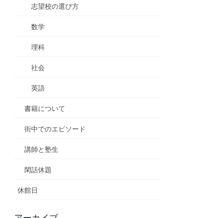
志望校の選び方
数学
理科
社会
英語
書籍について
街中でのエピソード
講師と塾生
閑話休題
休館日
アーカイブ