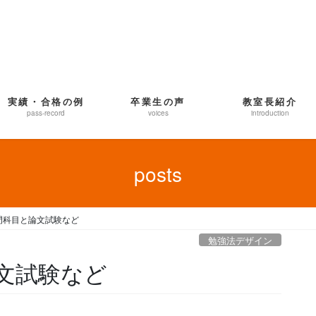
実績・合格の例
卒業生の声
教室長紹介
pass-record
voices
introduction
posts
門科目と論文試験など
勉強法デザイン
文試験など