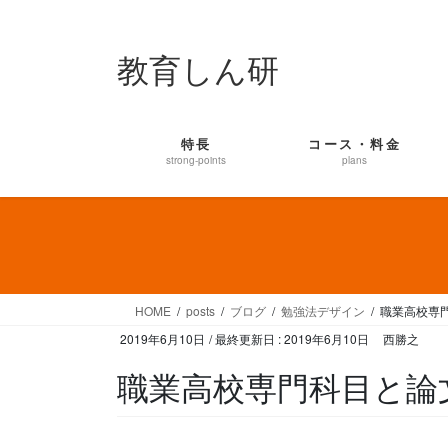
コ
ナ
ン
ビ
教育しん研
テ
ゲ
ン
ー
ツ
シ
に
ョ
特長
コース・料金
移
ン
strong-points
plans
動
に
移
動
HOME
posts
ブログ
勉強法デザイン
職業高校専
2019年6月10日
/ 最終更新日 :
2019年6月10日
西勝之
職業高校専門科目と論