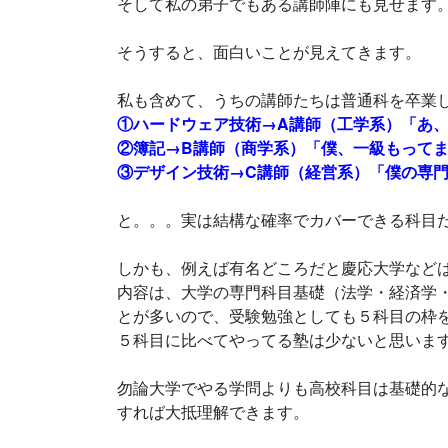
そして私の弟子でもある講師陣にも見せます
そうすると、面白いことが見えてきます。
私も含めて、うちの講師たちは普通科を卒業
①ハードウェア技術→A講師（工学系）「あ
②簿記→B講師（商学系）「僕、一級もって
③デザイン技術→C講師（経営系）「僕の専
と。。。実は結構な確率でカバーできる科目
しかも、例えば有名どころだと慶応大学など
内容は、大学の専門科目基礎（法学・経済学
とが多いので、受験勉強としても５科目の枠
５科目に比べてやってる塾は少ないと思いま
勿論大学でやる学問よりも高校科目は基礎的
すれば大抵理解できます。