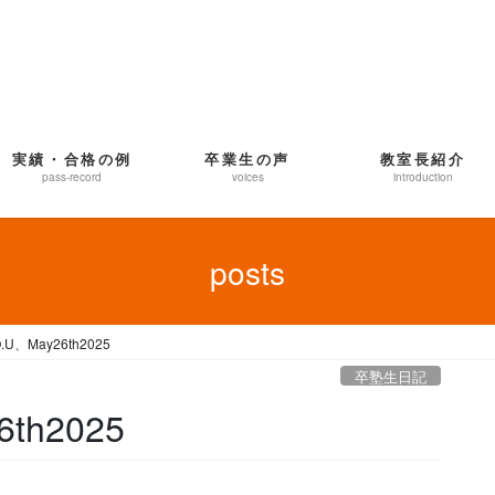
実績・合格の例
卒業生の声
教室長紹介
pass-record
voices
introduction
posts
、May26th2025
卒塾生日記
th2025