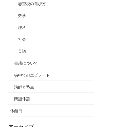
志望校の選び方
数学
理科
社会
英語
書籍について
街中でのエピソード
講師と塾生
閑話休題
休館日
アーカイブ