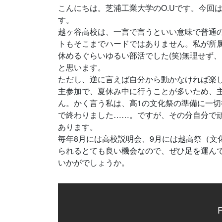
こんにちは。芝浦工業大学のO.Uです。今回
す。
越ヶ谷高校は、一言で言うといい意味で普通
トもそこまでハードではありません。私が所
休めるぐらいゆるい部活でした(笑)無理せず
と思います。
ただし、逆に言えば自分から動かなければ楽
主参加で、夏休み中に行うことが多いため、
ん。かく言う私は、高1の文化祭の準備に一
で終わりました……。ですが、その分自分で
あります。
毎年8月には高校説明会、9月には越高祭（文
られるとても良い機会なので、ぜひ足を運ん
いかがでしょうか。
F