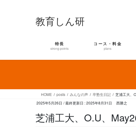
コ
ナ
ン
ビ
教育しん研
テ
ゲ
ン
ー
ツ
シ
に
ョ
特長
コース・料金
移
ン
strong-points
plans
動
に
移
動
HOME
posts
みんなの声
卒塾生日記
芝浦工大、O.U
2025年5月26日
/ 最終更新日 :
2025年8月31日
西勝之
芝浦工大、O.U、May26