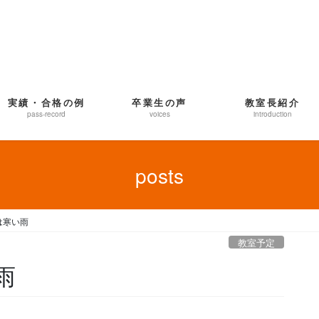
実績・合格の例
卒業生の声
教室長紹介
pass-record
voices
introduction
posts
は寒い雨
教室予定
雨