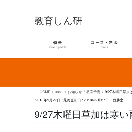
コ
ナ
ン
ビ
教育しん研
テ
ゲ
ン
ー
ツ
シ
に
ョ
特長
コース・料金
移
ン
strong-points
plans
動
に
移
動
HOME
posts
お知らせ
教室予定
9/27木曜日草加
2018年9月27日
/ 最終更新日 :
2018年9月27日
西勝之
9/27木曜日草加は寒い