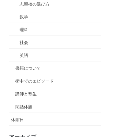
志望校の選び方
数学
理科
社会
英語
書籍について
街中でのエピソード
講師と塾生
閑話休題
休館日
アーカイブ